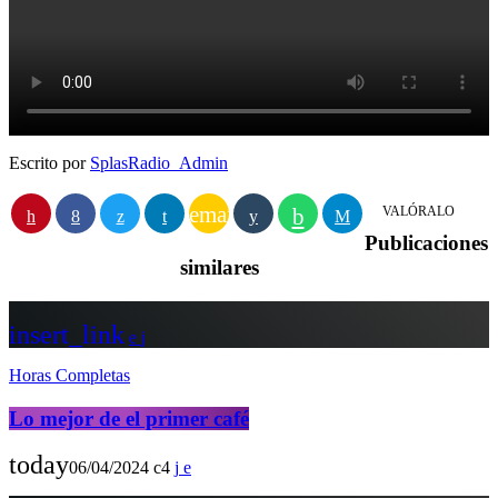
Escrito por
SplasRadio_Admin
email
VALÓRALO
Publicaciones
similares
insert_link
Horas Completas
Lo mejor de el primer café
today
06/04/2024
4