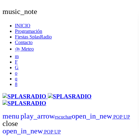
music_note
INICIO
Programación
Fiestas SplasRadio
Contacto
⛈️ Meteo
menu
play_arrow
open_in_new
escuchar
POP UP
close
open_in_new
POP UP