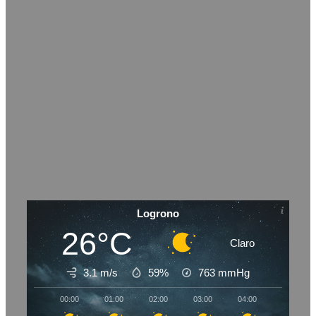
Logrono
26°C
Claro
3.1 m/s
59%
763
mmHg
00:00
01:00
02:00
03:00
04:00
05:00