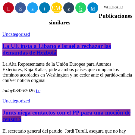
EMAIL
VALÓRALO
Publicaciones
similares
Uncategorized
La UE insta a Líbano e Israel a rechazar las
demandas de Hezbolá
La Alta Representante de la Unión Europea para Asuntos
Exteriores, Kaja Kallas, pide a ambos países que cumplan los
términos acordados en Washington y no ceder ante el partido-milicia
chiíVer noticia original
today
08/06/2026
Uncategorized
Junts niega contactos con el PP para una moción de
censura
El secretario general del partido, Jordi Turull, asegura que no hay