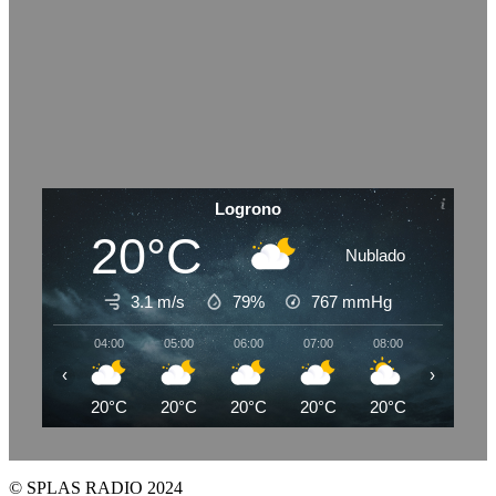
Logrono
20°C
Nublado
3.1 m/s
79%
767
mmHg
04:00
05:00
06:00
07:00
08:00
09:00
‹
›
20°C
20°C
20°C
20°C
20°C
21°C
© SPLAS RADIO 2024