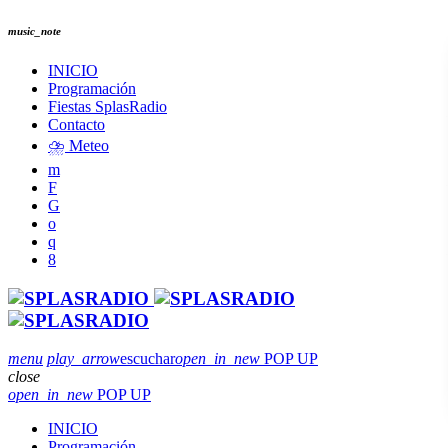
music_note
INICIO
Programación
Fiestas SplasRadio
Contacto
⛈️ Meteo
menu
play_arrow
escuchar
open_in_new
POP UP
close
open_in_new
POP UP
INICIO
Programación