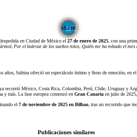
email
share
2
e despedida en Ciudad de México el
27 de enero de 2025
, con una prim
ármol
,
Por el bulevar de los sueños rotos
,
Quién me ha robado el mes 
los años, Sabina ofreció un espectáculo íntimo y lleno de emoción, en 
ya recorrió México, Costa Rica, Colombia, Perú, Chile, Uruguay y Arge
ona y más. La fase europea comenzó en
Gran Canaria
en julio de 2025,
minando el
7 de noviembre de 2025 en Bilbao
, tras un recorrido que i
Publicaciones similares