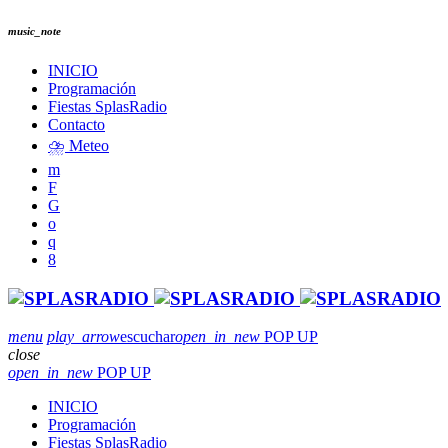
music_note
INICIO
Programación
Fiestas SplasRadio
Contacto
⛈️ Meteo
menu
play_arrow
escuchar
open_in_new
POP UP
close
open_in_new
POP UP
INICIO
Programación
Fiestas SplasRadio