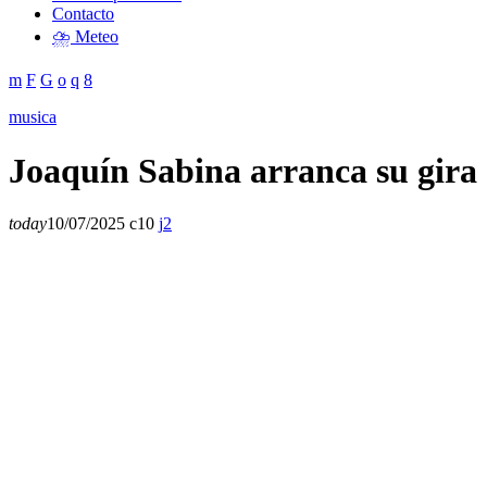
Contacto
⛈️ Meteo
musica
Joaquín Sabina arranca su gira
today
10/07/2025
10
2