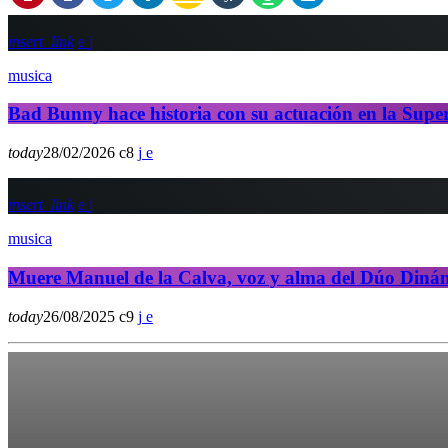
insert_link
musica
Bad Bunny hace historia con su actuación en la Sup
today
28/02/2026
8
insert_link
musica
Muere Manuel de la Calva, voz y alma del Dúo Dinámi
today
26/08/2025
9