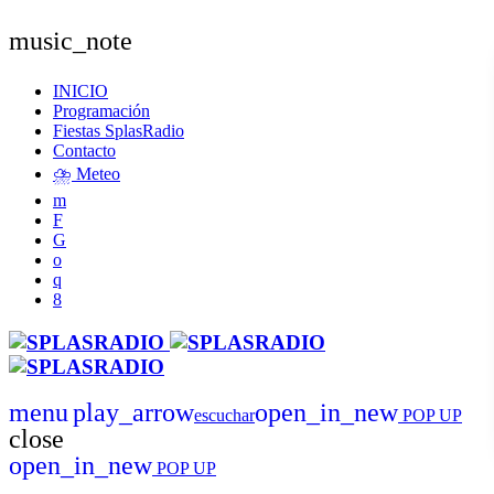
music_note
INICIO
Programación
Fiestas SplasRadio
Contacto
⛈️ Meteo
menu
play_arrow
open_in_new
escuchar
POP UP
close
open_in_new
POP UP