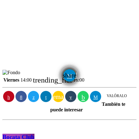
email
share
trending_flat
Viernes
14:00
16:00
email
VALÓRALO
También te
puede interesar
Bocata Club