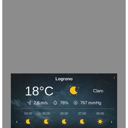
Logrono
18°C
Claro
2.6 m/s
76%
767
mmHg
04:00
05:00
06:00
07:00
08:00
09:00
‹
›