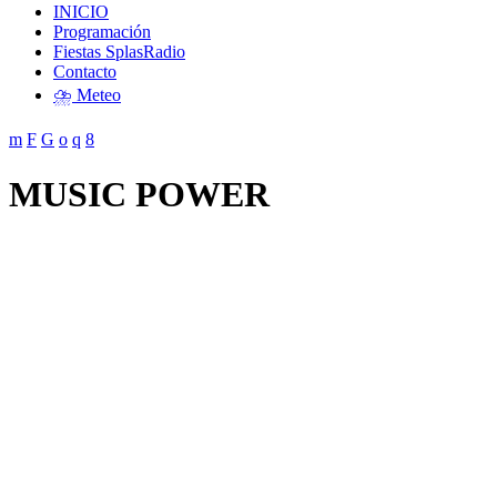
INICIO
Programación
Fiestas SplasRadio
Contacto
⛈️ Meteo
MUSIC POWER