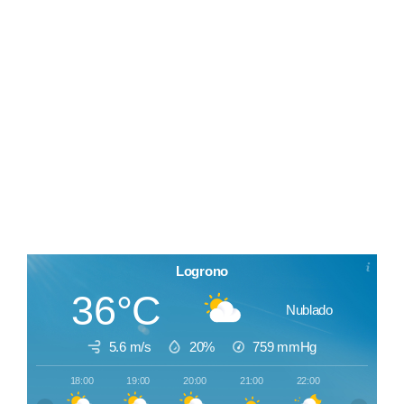
Logrono
36°C
Nublado
5.6 m/s
20%
759
mmHg
18:00
19:00
20:00
21:00
22:00
23:00